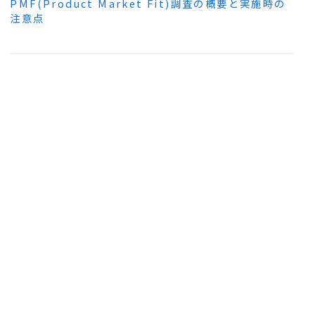
PMF(Product Market Fit)調査の概要と実施時の
注意点
価格受容性調査 (プライシング調査)
プライシング調査とは、価格に対するアンケート調査
結果等から商品・サービスに対する受容価格帯を導出
する調査手法である。
価格受容性調査とは？ PSM分析とCVM分析を理解し
て価格戦略策定につなげる方法
ユーザビリティ調査
ユーザービリティ調査とは、ターゲットとしているユ
ーザーにとっての製品（プロダクト、Webサイト、ア
プリなど）の使いやすさを評価する調査手法である。