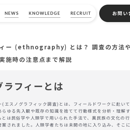
お問い
NEWS
KNOWLEDGE
RECRUIT
ー (ethnography) とは？ 調査の方
実施時の注意点まで解説
グラフィーとは
ー(エスノグラフィック調査)とは、フィールドワークに赴い
あらゆる先入観や既存の知識を捨てて行動様式を分析・理解
もとは民俗学や人類学で用いられた手法で、異民族の文化の
考案されました。人類学者たちは未開の地に入り込み、そこ