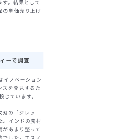
ます。結果として
品の単価売り上げ
フィーで調査
はイノベーション
ンスを発見するた
を投じています。
枚刃の「ジレッ
た。インドの農村
備があまり整って
的でした。エスノ