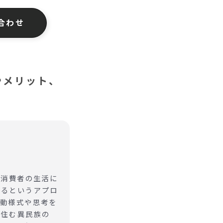
合わせ
法やメリット、
て消費者の生活に
するというアプロ
行動様式や思考を
に住む異民族の