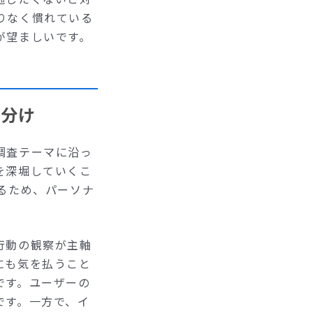
りなく慣れている
が望ましいです。
い分け
調査テーマに沿っ
を深堀していくこ
るため、パーソナ
行動の観察が主軸
にも気を払うこと
です。ユーザーの
です。一方で、イ