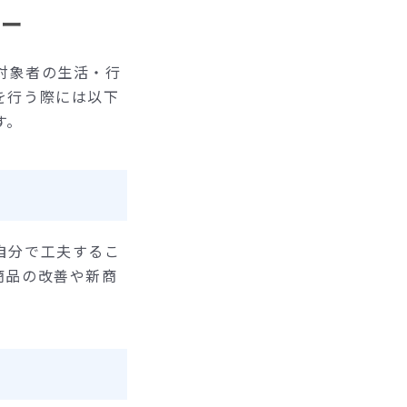
ィー
対象者の生活・行
を行う際には以下
す。
自分で工夫するこ
商品の改善や新商