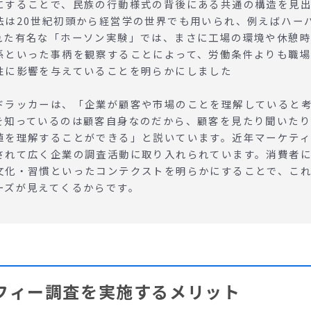
にすることで、民族の行動様式の背後にある共通の構造を見
法は20世紀初頭から経営学の世界でも用いられ、例えばハー
れた有名な「ホーソン実験」では、まさに工場の環境や休憩
係といった事柄を観察することによって、労働条件よりも職
性に影響を与えていることを明らかにしました
ドラッカーは、「企業が顧客や市場のことを理解していると
を知っているのは顧客自身なのだから、顧客を見たり聞いた
値を理解することができる」と説いています。近年マーケテ
されて広く企業の調査活動に取り入れられています。消費者
文化・習慣といったコンテクストを明らかにすることで、こ
ーズが見えてくるからです。
フィー調査を実施するメリット