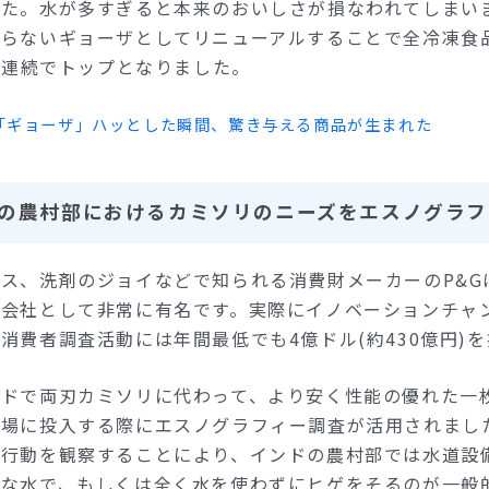
した。水が多すぎると本来のおいしさが損なわれてしまい
いらないギョーザとしてリニューアルすることで全冷凍食
9年連続でトップとなりました。
「ギョーザ」ハッとした瞬間、驚き与える商品が生まれた
ドの農村部におけるカミソリのニーズをエスノグラ
ス、洗剤のジョイなどで知られる消費財メーカーのP&G
る会社として非常に有名です。実際にイノベーションチャ
消費者調査活動には年間最低でも4億ドル(約430億円)
ンドで両刃カミソリに代わって、より安く性能の優れた一
市場に投入する際にエスノグラフィー調査が活用されまし
の行動を観察することにより、インドの農村部では水道設
かな水で、もしくは全く水を使わずにヒゲをそるのが一般