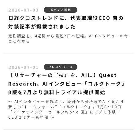
2026-07-03
メディア掲載
日経クロストレンドに、代表取締役CEO 南の
対談記事が掲載されました
定性調査を、4週間から最短2日へ短縮。AIインタビューの今
とこれから
2026-07-01
プレスリリース
【リサーチャーの『技』を、AIに】Quest
Research、AIインタビュー「コルクトーク」
β版を7月より無料トライアル提供開始
～ AIインタビューを起点に、設計から分析までAIと動かす
新しい”トークフォーム”「コルクトーク」。7月8〜10日
「マーケティング・セールスWorld 夏」にてデモ体験・
CEOセミナーも開催 ～