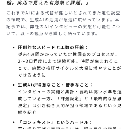
縮。実用で見えた有効策と課題。」
これまでAIによる代替が難しいとされてきた定性調査
の領域で、生成AIの活用が急速に広がっています。本
記事では、弊社のAIインタビューの実態と可能性につ
いて、以下の観点から詳しく語っています。
圧倒的なスピードと工数の圧縮：
従来4週間かかっていた定性調査のプロセスが、
2〜3日程度にまで短縮可能。時間が生まれるこ
とで、施策の検証サイクルを大幅に増やすことが
できるように
生成AIが得意なこと・苦手なこと：
インタビューの実施と集計・要約は高い水準を達
成している一方、「課題設定」と「最終的な意思
決定」は引き続き人間が担う領域であるという見
解を紹介
「コンテキスト」というハードル：
深い掘り下げを実現するには、調査目的の背景に