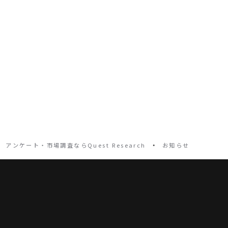
・
アンケート・市場調査ならQuest Research
お知らせ