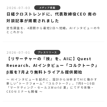
2026-07-03
メディア掲載
日経クロストレンドに、代表取締役CEO 南の
対談記事が掲載されました
定性調査を、4週間から最短2日へ短縮。AIインタビューの今
とこれから
2026-07-01
プレスリリース
【リサーチャーの『技』を、AIに】Quest
Research、AIインタビュー「コルクトーク」
β版を7月より無料トライアル提供開始
～ AIインタビューを起点に、設計から分析までAIと動かす
新しい”トークフォーム”「コルクトーク」。7月8〜10日
「マーケティング・セールスWorld 夏」にてデモ体験・
CEOセミナーも開催 ～