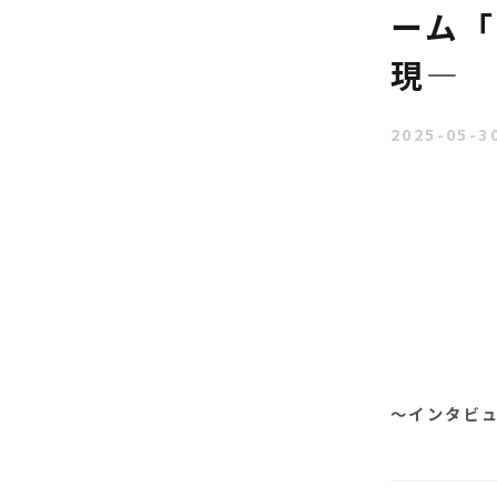
ーム「
現—
2025-05-3
～インタビ