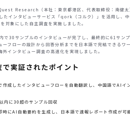
uest Research（本社：東京都港区、代表取締役：南健
用したインタビューサービス「qork（コルク）」を活用し、
9歳を対象にした自主調査を実施しました。
以内で30サンプルのインタビューが完了し、最終的に61サン
ューフローの設計から回答分析までを日本語で完結できるワ
海外インタビュー調査の高速化を実現しました。
査で実証されたポイント
で作成したインタビューフローを自動翻訳し、中国語でAIイ
間以内に30超のサンプル回収
即時にAI自動要約を生成し、日本語で速報レポート作成が可