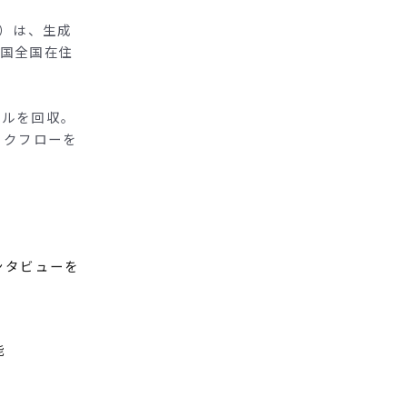
太）は、生成
中国全国在住
プルを回収。
ークフローを
ンタビューを
能