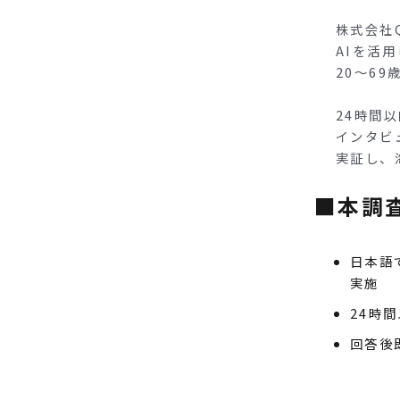
株式会社Q
AIを活
20〜6
24時間
インタビ
実証し、
■本調
日本語
実施
24時
回答後