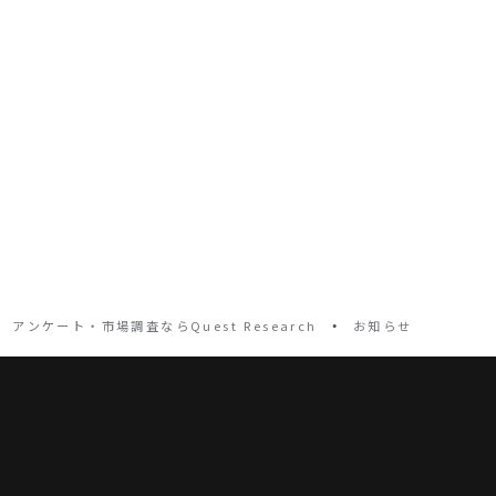
・
アンケート・市場調査ならQuest Research
お知らせ